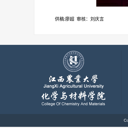
供稿:廖超 审核：刘庆言
C