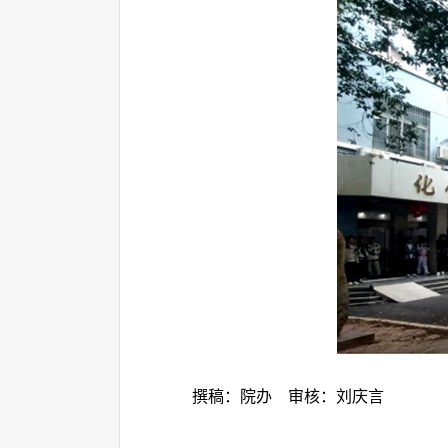
撰稿：院办 审核：刘庆言